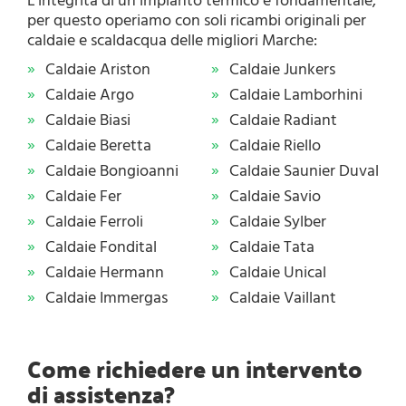
L’integrità di un impianto termico è fondamentale,
per questo operiamo con soli ricambi originali per
caldaie e scaldacqua delle migliori Marche:
Caldaie Ariston
Caldaie Junkers
Caldaie Argo
Caldaie Lamborhini
Caldaie Biasi
Caldaie Radiant
Caldaie Beretta
Caldaie Riello
Caldaie Bongioanni
Caldaie Saunier Duval
Caldaie Fer
Caldaie Savio
Caldaie Ferroli
Caldaie Sylber
Caldaie Fondital
Caldaie Tata
Caldaie Hermann
Caldaie Unical
Caldaie Immergas
Caldaie Vaillant
Come richiedere un intervento
di assistenza?