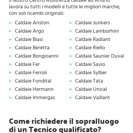
Il Nostro Centro Assistenza caldaie ad Arluno
lavora su tutti i modelli e tutte le migliori marche,
con soli ricambi originali:
Caldaie Ariston
Caldaie Junkers
Caldaie Argo
Caldaie Lamborhini
Caldaie Biasi
Caldaie Radiant
Caldaie Beretta
Caldaie Riello
Caldaie Bongioanni
Caldaie Saunier Duval
Caldaie Fer
Caldaie Savio
Caldaie Ferroli
Caldaie Sylber
Caldaie Fondital
Caldaie Tata
Caldaie Hermann
Caldaie Unical
Caldaie Immergas
Caldaie Vaillant
Come richiedere il sopralluogo
di un Tecnico qualificato?